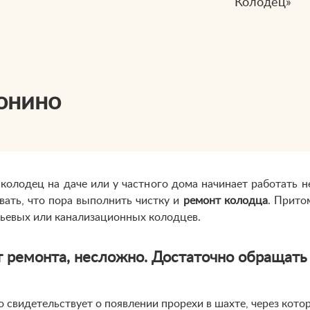
Колодец»
онино
колодец на даче или у частного дома начинает работать не
вать, что пора выполнить чистку и
ремонт колодца
. Прито
тьевых или канализационных колодцев.
т ремонта, несложно. Достаточно обращать
о свидетельствует о появлении прорехи в шахте, через кото