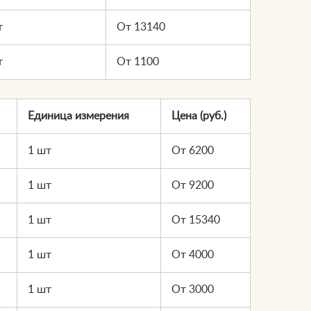
т
От 13140
т
От 1100
Единица измерения
Цена (руб.)
1 шт
От 6200
1 шт
От 9200
1 шт
От 15340
1 шт
От 4000
1 шт
От 3000