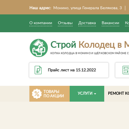
Наш адрес:
Монино, улица Генерала Белякова, 3
О компании
Отзывы
Доставка
Вакансии
К
Строй
Колодец в 
КОПКА КОЛОДЦА В МОНИНО И ЩЁЛКОВСКОМ РАЙОНЕ С 
Прайс лист на 15.12.2022
ТОВАРЫ
УСЛУГИ
РЕМОНТ К
ПО АКЦИИ