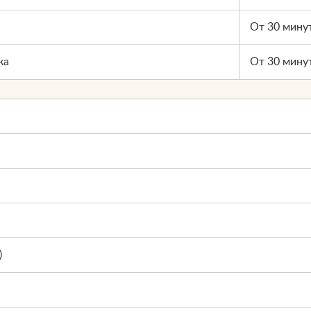
От 30 мину
ка
От 30 мину
)