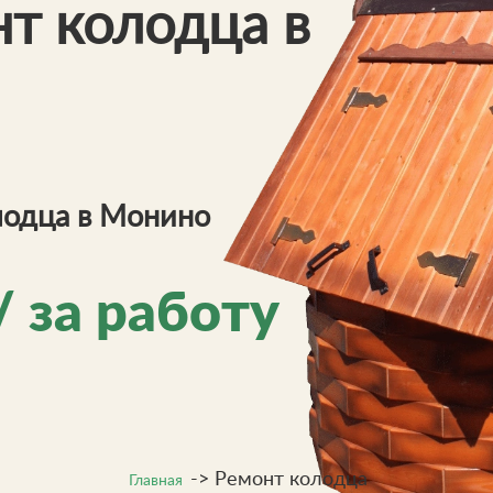
нт колодца в
лодца в Монино
/ за работу
->
Ремонт колодца
Главная