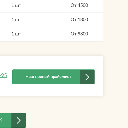
1 шт
От 4500
1 шт
От 1800
1 шт
От 9800
-95
Наш полный прайс-лист
К