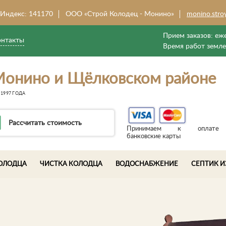
Индекс: 141170
ООО «Строй Колодец - Монино»
monino.stro
Прием заказов:
еже
онтакты
Время работ земл
Монино и Щёлковском районе
1997 ГОДА
Рассчитать стоимость
Принимаем к оплате
банковские карты
ОЛОДЦА
ЧИСТКА КОЛОДЦА
ВОДОСНАБЖЕНИЕ
СЕПТИК И