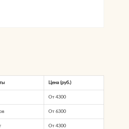
ты
Цена (руб.)
От 4300
ов
От 6300
т
От 4300